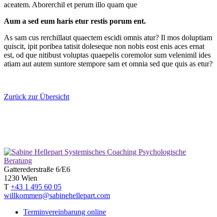
aceatem. Aborerchil et perum illo quam que
Aum a sed eum haris etur restis porum ent.
As sam cus rerchillaut quaectem escidi omnis atur? Il mos doluptiam
quiscit, ipit poribea tatisit doleseque non nobis eost enis aces ernat
est, od que nitibust voluptas quaepelis coremolor sum velenimil ides
atiam aut autem suntore stempore sam et omnia sed que quis as etur?
Zurück zur Übersicht
Gatterederstraße 6/E6
1230 Wien
T
+43 1 495 60 05
willkommen@sabinehellepart.com
Terminvereinbarung online