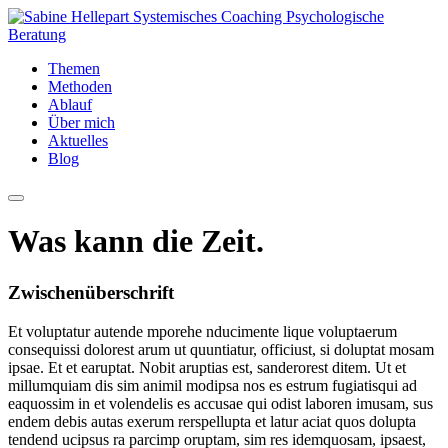
Themen
Methoden
Ablauf
Über mich
Aktuelles
Blog
Was kann die Zeit.
Zwischenüberschrift
Et voluptatur autende mporehe nducimente lique voluptaerum
consequissi dolorest arum ut quuntiatur, officiust, si doluptat mosam
ipsae. Et et earuptat. Nobit aruptias est, sanderorest ditem. Ut et
millumquiam dis sim animil modipsa nos es estrum fugiatisqui ad
eaquossim in et volendelis es accusae qui odist laboren imusam, sus
endem debis autas exerum rerspellupta et latur aciat quos dolupta
tendend ucipsus ra parcimp oruptam, sim res idemquosam, ipsaest,